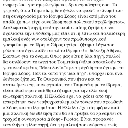
ενημερώσει για αμφιλεγόμενες δραστηριότητες σου. Το
γεγονός ότι ο Τσιμιτάκης δεν ήθελε να φανεί το όνομά του
στη συνεργασία με το Ιδρυμα Σόρος είναι από μόνο του
απόδειξη πως είχε συνείδηση περί πολιτικού προβλήματος».
Διπλωματική πηγή, από την οποία επίσης ζητήσαμε να
σχολιάσει την υπόθεση, μας είπε ότι η έστω και παλαιότερη
εμπλοκή ενός νυν στελέχους του πρωθυπουργικού
γραφείου με το Ιδρυμα Σόρος εγείρει ζήτημα λόγω του
ρόλου που έχει παίξει αυτό το ίδρυμα στη διένεξη Αθήνας -
Σκοπίων για το όνομα. Οπως μας είπε η ίδια πηγή, πολλοί
θα συνδέσουν το tweet του Τσιμιτάκη («όλοι αποκαλούν το
γειτονικό κράτος “Μακεδονία”» με τη σχέση που έχει με το
Ιδρυμα Σόρος. Πάντα κατά την ίδια πηγή, υπάρχει και ένα
δεύτερο ζήτημα. Το Ουκρανικό, που ήταν και το
αντικείμενο της συνεργασίας του Τσιμιτάκη με το ίδρυμα,
είναι ιδιαίτερα ευαίσθητο ζήτημα για την ελληνική
εξωτερική πολιτική. Η Ελλάδα έχει να χάσει από την
επικράτηση των νεοψυχροπολεμικών τόνων που προωθούν
ο Σόρος και το ίδρυμά του. Η Ελλάδα έχει συμφέρον από
μια πολιτική διευθέτηση που θα επιτρέψει να ξαναμπεί σε
τροχιά η συνεργασία Δύσης - Ρωσίας. Είναι προφανές,
καταλήγει η ίδια πηγή, ότι η εμπλοκή του ονόματος ενός