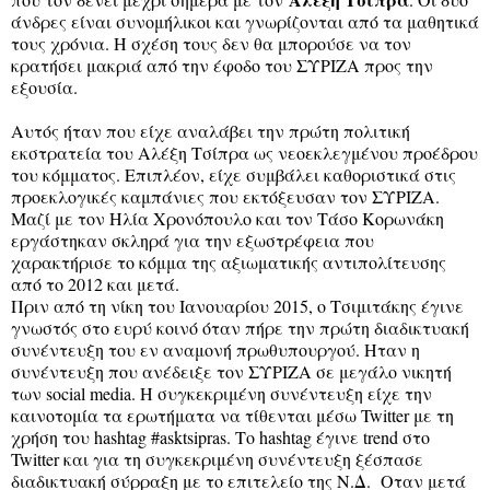
άνδρες είναι συνομήλικοι και γνωρίζονται από τα μαθητικά
τους χρόνια. Η σχέση τους δεν θα μπορούσε να τον
κρατήσει μακριά από την έφοδο του ΣΥΡΙΖΑ προς την
εξουσία.
Αυτός ήταν που είχε αναλάβει την πρώτη πολιτική
εκστρατεία του Αλέξη Τσίπρα ως νεοεκλεγμένου προέδρου
του κόμματος. Επιπλέον, είχε συμβάλει καθοριστικά στις
προεκλογικές καμπάνιες που εκτόξευσαν τον ΣΥΡΙΖΑ.
Μαζί με τον Ηλία Χρονόπουλο και τον Τάσο Κορωνάκη
εργάστηκαν σκληρά για την εξωστρέφεια που
χαρακτήρισε το κόμμα της αξιωματικής αντιπολίτευσης
από το 2012 και μετά.
Πριν από τη νίκη του Ιανουαρίου 2015, ο Τσιμιτάκης έγινε
γνωστός στο ευρύ κοινό όταν πήρε την πρώτη διαδικτυακή
συνέντευξη του εν αναμονή πρωθυπουργού. Ηταν η
συνέντευξη που ανέδειξε τον ΣΥΡΙΖΑ σε μεγάλο νικητή
των social media. Η συγκεκριμένη συνέντευξη είχε την
καινοτομία τα ερωτήματα να τίθενται μέσω Twitter με τη
χρήση του hashtag #asktsipras. Το hashtag έγινε trend στο
Twitter και για τη συγκεκριμένη συνέντευξη ξέσπασε
διαδικτυακή σύρραξη με το επιτελείο της Ν.Δ. Οταν μετά