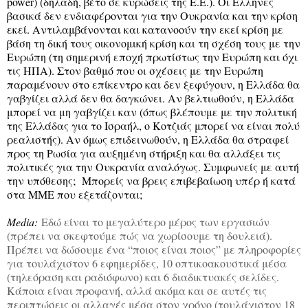
power) (δηλαδή, βέτο σε κυρώσεις της Ε.Ε.). Οι Ελληνες
βασικά δεν ενδιαφέρονται για την Ουκρανία και την κρίση
εκεί. Αντιλαμβάνονται και κατανοούν την εκεί κρίση με
βάση τη δική τους οικονομική κρίση και τη σχέση τους με την
Ευρώπη (τη σημερινή εποχή πρωτίστως την Ευρώπη και όχι
τις ΗΠΑ). Στον βαθμό που οι σχέσεις με την Ευρώπη
παραμένουν στο επίκεντρο και δεν ξεφύγουν, η Ελλάδα θα
γαβγίζει αλλά δεν θα δαγκώνει. Αν βελτιωθούν, η Ελλάδα
μπορεί να μη γαβγίζει καν (όπως βλέπουμε με την πολιτική
της Ελλάδας για το Ισραήλ, ο Κοτζιάς μπορεί να είναι πολύ
ρεαλιστής). Αν όμως επιδεινωθούν, η Ελλάδα θα στραφεί
προς τη Ρωσία για αυξημένη στήριξη και θα αλλάξει τις
πολιτικές για την Ουκρανία αναλόγως. Συμφωνείς με αυτή
την υπόθεσης; Μπορείς να βρεις επιβεβαίωση υπέρ ή κατά
στα ΜΜΕ που εξετάζονται;
Media:
Εδώ είναι το μεγαλύτερο μέρος των εργασιών
(πρέπει να σκεφτούμε πώς να χωρίσουμε τη δουλειά).
Πρέπει να δώσουμε ένα “ποιος είναι ποιος” με πληροφορίες
για τουλάχιστον 6 εφημερίδες, 10 οπτικοακουστικά μέσα
(τηλεόραση και ραδιόφωνο) και 6 διαδικτυακές σελίδες.
Κάποια είναι προφανή, αλλά ακόμα και σε αυτές τις
περιπτώσεις οι αλλαγές μέσα στον χρόνο (τουλάχιστον 18