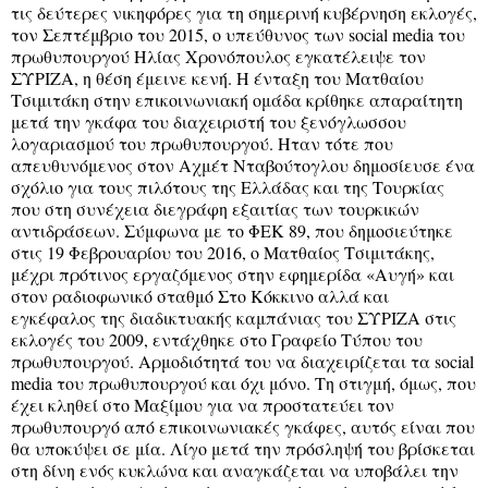
τις δεύτερες νικηφόρες για τη σημερινή κυβέρνηση εκλογές,
τον Σεπτέμβριο του 2015, ο υπεύθυνος των social media του
πρωθυπουργού Ηλίας Χρονόπουλος εγκατέλειψε τον
ΣΥΡΙΖΑ, η θέση έμεινε κενή. Η ένταξη του Ματθαίου
Τσιμιτάκη στην επικοινωνιακή ομάδα κρίθηκε απαραίτητη
μετά την γκάφα του διαχειριστή του ξενόγλωσσου
λογαριασμού του πρωθυπουργού. Ηταν τότε που
απευθυνόμενος στον Αχμέτ Νταβούτογλου δημοσίευσε ένα
σχόλιο για τους πιλότους της Ελλάδας και της Τουρκίας
που στη συνέχεια διεγράφη εξαιτίας των τουρκικών
αντιδράσεων. Σύμφωνα με το ΦΕΚ 89, που δημοσιεύτηκε
στις 19 Φεβρουαρίου του 2016, ο Ματθαίος Τσιμιτάκης,
μέχρι πρότινος εργαζόμενος στην εφημερίδα «Αυγή» και
στον ραδιοφωνικό σταθμό Στο Κόκκινο αλλά και
εγκέφαλος της διαδικτυακής καμπάνιας του ΣΥΡΙΖΑ στις
εκλογές του 2009, εντάχθηκε στο Γραφείο Τύπου του
πρωθυπουργού. Αρμοδιότητά του να διαχειρίζεται τα social
media του πρωθυπουργού και όχι μόνο. Τη στιγμή, όμως, που
έχει κληθεί στο Μαξίμου για να προστατεύει τον
πρωθυπουργό από επικοινωνιακές γκάφες, αυτός είναι που
θα υποκύψει σε μία. Λίγο μετά την πρόσληψή του βρίσκεται
στη δίνη ενός κυκλώνα και αναγκάζεται να υποβάλει την