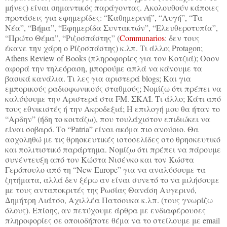
μήνες) είναι σημαντικός παράγοντας. Ακολουθούν κάποιες
προτάσεις για εφημερίδες: “Καθημερινή”, “Αυγή”, “Τα
Νέα”, “Βήμα”, “Εφημερίδα Συντακτών”, “Ελευθεροτυπία”,
“Πρώτο Θέμα”, “Ριζοσπάστης” (
Communarios
: δεν τους
έκανε την χάρη ο Ρίζοσπάστης) κ.λπ. Τι άλλο; Protagon;
Athens Review of Books (πληροφορίες για τον Κοτζιά); Οσον
αφορά την τηλεόραση, μπορούμε απλά να κάνουμε τα
βασικά κανάλια. Τι λες για αριστερά blogs; Και για
εμπορικούς ραδιοφωνικούς σταθμούς; Νομίζω ότι πρέπει να
καλύψουμε την Αριστερά στα FM. ΣΚΑΪ. Τι άλλο; Κάτι από
τους εθνικιστές ή την Ακροδεξιά; Η επιλογή μου θα ήταν το
“Αρδην” (ήδη το κοιτάζω), που τουλάχιστον επιδιώκει να
είναι σοβαρό. Το “Patria” είναι ακόμα πιο ανούσιο. Θα
ασχοληθώ με τις θρησκευτικές ιστοσελίδες στο θρησκευτικό
και πολιτιστικό παράρτημα. Νομίζω ότι πρέπει να πάρουμε
συνέντευξη από τον Κώστα Νισένκο και τον Κώστα
Γερόπουλο από τη “New Europe” για να αναλύσουμε τα
ζητήματα, αλλά δεν ξέρω αν είναι συνετό το να μιλήσουμε
με τους ανταποκριτές της Ρωσίας Θανάση Αυγερινό,
Δημήτρη Λιάτσο, Αχιλλέα Πατσουκα κ.λπ. (τους γνωρίζω
όλους). Επίσης, αν πετύχουμε άρθρα με ενδιαφέρουσες
πληροφορίες σε οποιοδήποτε θέμα να το στείλουμε με email