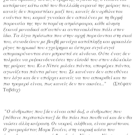
κατάμονος κάτω από τον θυελλώδη ουρανό της μοίρας του,
κανείς δεν παραστέκει μαζί του, κανείς δεν ορθώνεται
ενάντια του, καμιά γυναίκα δεν απαλύνει με τη θερμή
παρουσία της την τεταμένη ατμόσφαιρα, κάθε κίνηση
ξεκινά μοναδικά απ'αυτόν κι αντανακλάται πάλι στον
ίδιο. Τα λίγα πρόσωπα που στην αρχή πορεύονται στη σκιά
του, συνοδεύουν με βουβή μονάχα κατάπληξη και φρικαλέο
ρίγος το ηρωικό του εγχείρημα κι ύστερα σιγά-σιγά
απομακρύνονται σαν μπροστά σε κίνδυνο. Ούτε ένας δεν
τολμάει να ριψοκινδυνεύσει την είσοδό του στον εδώ κύκλο
της μοίρας του. Κι ο Νίτσε μιλάει πάντα, υποφέρει πάντα,
αγωνίζεται πάντα μόνος του. Σε κανέναν δεν απευθύνει
τον λόγο και δεν υπάρχει κανείς να του αποκριθεί και το
πιο τρομερό είναι, πως κανείς δεν τον ακούει...
" (Στέφαν
Ταβάιχ)
"
Ο άνθρωπος που [δεν είναι από δω], ο άνθρωπος που
[πέθανε περπατώντας] δε θα πάει πια πουθενά και δεν θα
νιώσει άλλη κούραση. Οι νεκροί, αλήθεια, είναι μονότονοι.
Ο χιουμορίστας Μαρκ Τουέιν, στη νεκρική κάσα του