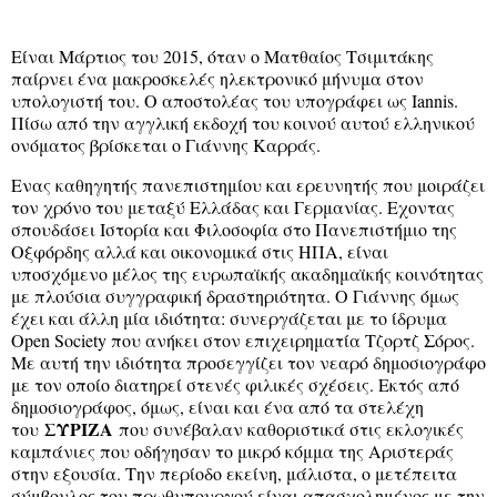
Είναι Μάρτιος του 2015, όταν ο Ματθαίος Τσιμιτάκης
παίρνει ένα μακροσκελές ηλεκτρονικό μήνυμα στον
υπολογιστή του. Ο αποστολέας του υπογράφει ως Iannis.
Πίσω από την αγγλική εκδοχή του κοινού αυτού ελληνικού
ονόματος βρίσκεται ο Γιάννης Καρράς.
Ενας καθηγητής πανεπιστημίου και ερευνητής που μοιράζει
τον χρόνο του μεταξύ Ελλάδας και Γερμανίας. Εχοντας
σπουδάσει Ιστορία και Φιλοσοφία στο Πανεπιστήμιο της
Οξφόρδης αλλά και οικονομικά στις ΗΠΑ, είναι
υποσχόμενο μέλος της ευρωπαϊκής ακαδημαϊκής κοινότητας
με πλούσια συγγραφική δραστηριότητα. Ο Γιάννης όμως
έχει και άλλη μία ιδιότητα: συνεργάζεται με το ίδρυμα
Open Society που ανήκει στον επιχειρηματία Τζορτζ Σόρος.
Με αυτή την ιδιότητα προσεγγίζει τον νεαρό δημοσιογράφο
με τον οποίο διατηρεί στενές φιλικές σχέσεις. Εκτός από
δημοσιογράφος, όμως, είναι και ένα από τα στελέχη
ΣΥΡΙΖΑ
του
που συνέβαλαν καθοριστικά στις εκλογικές
καμπάνιες που οδήγησαν το μικρό κόμμα της Αριστεράς
στην εξουσία. Την περίοδο εκείνη, μάλιστα, ο μετέπειτα
σύμβουλος του πρωθυπουργού είναι απασχολημένος με την