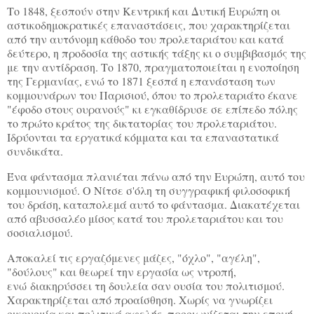
Το 1848, ξεσπούν στην Κεντρική και Δυτική Ευρώπη οι
αστικοδημοκρατικές επαναστάσεις, που χαρακτηρίζεται
από την αυτόνομη κάθοδο του προλεταριάτου και κατά
δεύτερο, η προδοσία της αστικής τάξης κι ο συμβιβασμός της
με την αντίδραση. Το 1870, πραγματοποιείται η ενοποίηση
της Γερμανίας, ενώ το 1871 ξεσπά η επανάσταση των
κομμουνάρων του Παρισιού, όπου το προλεταριάτο έκανε
"έφοδο στους ουρανούς" κι εγκαθίδρυσε σε επίπεδο πόλης
το πρώτο κράτος της δικτατορίας του προλεταριάτου.
Ιδρύονται τα εργατικά κόμματα και τα επαναστατικά
συνδικάτα.
Ένα φάντασμα πλανιέται πάνω από την Ευρώπη, αυτό του
κομμουνισμού. Ο Νίτσε σ'όλη τη συγγραφική φιλοσοφική
του δράση, καταπολεμά αυτό το φάντασμα. Διακατέχεται
από αβυσσαλέο μίσος κατά του προλεταριάτου και του
σοσιαλισμού.
Αποκαλεί τις εργαζόμενες μάζες, "όχλο", "αγέλη",
"δούλους" και θεωρεί την εργασία ως ντροπή,
ενώ διακηρύσσει τη δουλεία σαν ουσία του πολιτισμού.
Χαρακτηρίζεται από προαίσθηση. Χωρίς να γνωρίζει
οικονομία και πολιτικά αφελής, προοιωνίζεται την εποχή