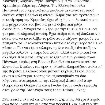
Κόστιουκ, διοργανώτρια φοιτητών για το Ουκρανία -
Κριμαία με έδρα την Αθήνα. Την Ελένη Φασούλα-
Παπαϊωάννου, οργανώτρια ρωσικού μεταναστευτικού
δικτύου στην Ελλάδα (η οποία μίλησε για τον τρόπο που η
προσάρτηση της Κριμαίας έχει οδηγήσει σε διασπάσεις σε
μια μέχρι πρότινος βασικά μετά-σοβιετική μάζα
ανθρώπων.) Μπορεί να μιλήσω με την Ευτυχία Βουτυρά
για μια ακαδημαϊκή άποψη. Εχω ακόμα αρκετή δουλειά να
κάνω για να καταλάβω το ρόλο που παίζουν -μπορούν να
παίξουν- τα μεταναστευτικά δίκτυα στο ευρύτερο πολιτικό
πλαίσιο. Για να είμαι ειλικρινής, δεν νομίζω ότι παίζουν
μεγάλο ρόλο στην παρούσα φάση, αλλά αυτό μπορεί να
αλλάξει. Και μετά υπάρχει το ζήτημα των ρωσόφωνων
Πόντιων, κυρίως στη Βόρεια Ελλάδα και κάποιοι από το
Σουκούμι. Στρέφονται προς τη Ρωσία; Επηρεάζουν πολιτική
της Βορείου Ελλάδας όπου μένουν κυρίως; Τέλος, ποιος
είναι ο καλύτερος τρόπος να αξιοποιηθούν τα όσα
λέγονται αναφορικά με την ελληνική Διασπορά στην
Ουκρανία (η Ουκρανία και η Ρωσία έχουν δώσει έμφαση
στον ρόλο της Διασπορά τους τελευταίους μήνες);
Εξωτερική πολιτική και Ελληνικός Στρατός:
Μέχρι στιγμής
έχω πάρει συνέντευξη από τον πρέσβη Ηλία Κλη (πρώην