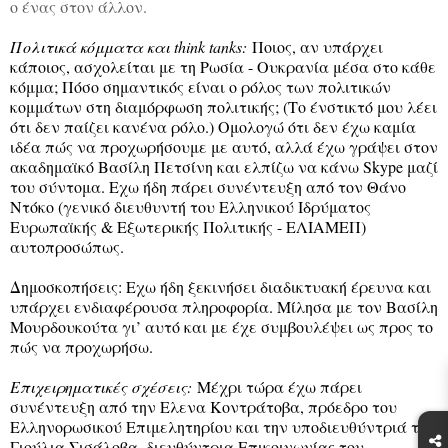
ο ένας στον άλλον.
Πολιτικά κόμματα και think tanks:
Ποιος, αν υπάρχει
κάποιος, ασχολείται με τη Ρωσία - Ουκρανία μέσα στο κάθε
κόμμα; Πόσο σημαντικός είναι ο ρόλος των πολιτικών
κομμάτων στη διαμόρφωση πολιτικής; (Το ένστικτό μου λέει
ότι δεν παίζει κανένα ρόλο.) Ομολογώ ότι δεν έχω καμία
ιδέα πώς να προχωρήσουμε με αυτό, αλλά έχω γράψει στον
ακαδημαϊκό Βασίλη Πετσίνη και ελπίζω να κάνω Skype μαζί
του σύντομα. Εχω ήδη πάρει συνέντευξη από τον Θάνο
Ντόκο (γενικό διευθυντή του Ελληνικού Ιδρύματος
Ευρωπαϊκής & Εξωτερικής Πολιτικής - ΕΛΙΑΜΕΠ)
αυτοπροσώπως.
Δημοσκοπήσεις: Εχω ήδη ξεκινήσει διαδικτυακή έρευνα και
υπάρχει ενδιαφέρουσα πληροφορία. Μίλησα με τον Βασίλη
Μουρδουκούτα γι’ αυτό και με έχε συμβουλέψει ως προς το
πώς να προχωρήσω.
Επιχειρηματικές σχέσεις:
Μέχρι τώρα έχω πάρει
συνέντευξη από την Ελενα Κοντράτοβα, πρόεδρο του
Ελληνορωσικού Επιμελητηρίου και την υποδιευθύντριά της
Γιούλια Σισάλοβα, διευθύντρια Επικοινωνίας του