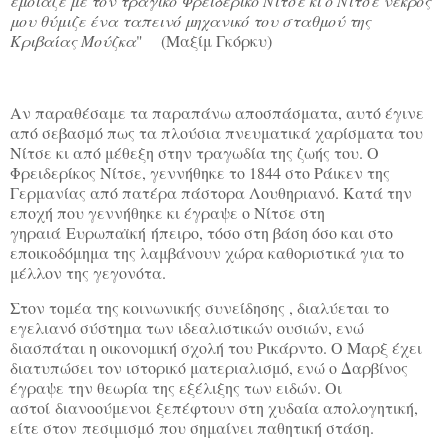
έμοιαζε με τον τραγικό Φρειδερίκο Νίτσε κι ο Νίτσε νεκρός
μου θύμιζε ένα ταπεινό μηχανικό του σταθμού της
Κριβαίας Μούζκα
" (Μαξίμ Γκόρκυ)
Αν παραθέσαμε τα παραπάνω αποσπάσματα, αυτό έγινε
από σεβασμό πως τα πλούσια πνευματικά χαρίσματα του
Νίτσε κι από μέθεξη στην τραγωδία της ζωής του. Ο
Φρειδερίκος Νίτσε, γεννήθηκε το 1844 στο Ράικεν της
Γερμανίας από πατέρα πάστορα Λουθηριανό. Κατά την
εποχή που γεννήθηκε κι έγραψε ο Νίτσε στη
γηραιά Ευρωπαϊκή ήπειρο, τόσο στη βάση όσο και στο
εποικοδόμημα της λαμβάνουν χώρα καθοριστικά για το
μέλλον της γεγονότα.
Στον τομέα της κοινωνικής συνείδησης , διαλύεται το
εγελιανό σύστημα των ιδεαλιστικών ουσιών, ενώ
διασπάται η οικονομική σχολή του Ρικάρντο. Ο Μαρξ έχει
διατυπώσει τον ιστορικό ματεριαλισμό, ενώ ο Δαρβίνος
έγραψε την θεωρία της εξέλιξης των ειδών. Οι
αστοί διανοούμενοι ξεπέφτουν στη χυδαία απολογητική,
είτε στον πεσιμισμό που σημαίνει παθητική στάση.