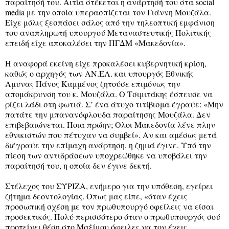
παραίτησή του. Αιτία στέκεται η ανάρτησή του στα social
media με την οποία υπερασπίζεται τον Γιάννη Μουζάλα.
Είχε μόλις ξεσπάσει σάλος από την τηλεοπτική εμφάνιση
του αναπληρωτή υπουργού Μεταναστευτικής Πολιτικής
επειδή είχε αποκαλέσει την ΠΓΔΜ «Μακεδονία».
Η αναφορά εκείνη είχε προκαλέσει κυβερνητική κρίση,
καθώς ο αρχηγός των ΑΝ.ΕΛ. και υπουργός Εθνικής
Αμυνας Πάνος Καμμένος ζητούσε επιμόνως την
απομάκρυνση του κ. Μουζάλα. Ο Τσιμιτάκης έσπευσε να
ρίξει λάδι στη φωτιά. Σ’ ένα άτυχο τιτίβισμα έγραψε: «Μην
πατάτε την μπανανόφλουδα παραίτησης Μουζάλα. Δεν
επιβεβαιώνεται. Ποια πρώην; Ολοι Μακεδονία λένε πλην
εθνικιστών που πέτυχαν να συμβεί». Αν και αμέσως μετά
διέγραψε την επίμαχη ανάρτηση, η ζημιά έγινε. Υπό την
πίεση των αντιδράσεων υποχρεώθηκε να υποβάλει την
παραίτησή του, η οποία δεν έγινε δεκτή.
Στέλεχος του ΣΥΡΙΖΑ, ενήμερο για την υπόθεση, εγείρει
ζήτημα δεοντολογίας. Οπως μας είπε, «όταν έχεις
προσωπική σχέση με τον πρωθυπουργό οφείλεις να είσαι
προσεκτικός. Πολύ περισσότερο όταν ο πρωθυπουργός σού
προτείνει θέση στο Μαξίμου όφειλες να τον έχεις