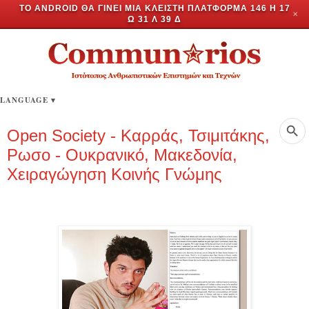
ΤΟ ANDROID ΘΑ ΓΊΝΕΙ ΜΊΑ ΚΛΕΙΣΤΉ ΠΛΑΤΦΌΡΜΑ
146 Η 17
✕
Ώ 31 Λ 38 Δ
LANGUAGE
▾
Open Society - Καρράς, Τσιμιτάκης,
Ρωσο - Ουκρανικό, Μακεδονία,
Χειραγώγηση Κοινής Γνώμης