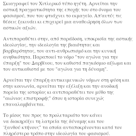
Σκιαγραφεί τον Χιτλερικό τύπο ηγέτη. Αρνείται την
αστική πραγματικότητα της εποχής του στο όνομα του
φασισμού, που του φτιάχνει το εκμαγείο. Απ'αυτές τις
θέσεις ξεκινάει κι επιχειρεί μια αναθεώρηση όλων των
αστικών αξιών.
Αντιπαραθέτει στην, από παράδοση, υποκρισία της αστικής
ιδεολογίας, την ιδεολογία της βιαιότητας και
βαρβαρότητας, τον αντι-ανθρωπισμό και την κυνική
ανηθικότητα. Παραποιεί το νόμο "τον αγώνα για την
ύπαρξη" του Δαρβίνου, τον καθιστά παγκόσμιο αξίωμα και
τον αντικαθιστά με τον "αγώνα για τη δύναμη".
Αρνείται την ύπαρξη αντικειμενικών νόμων στη φύση και
στην κοινωνία, αρνείται την εξέλιξη και την ανοδική
πορεία της ιστορίας κι αντιπαραθέτει τον μύθο της
"αιώνιας επιστροφής" όπου η ιστορία συνεχώς
επαναλαμβάνεται.
Το μίσος του προς το προλεταριάτο τον κάνει
να διακηρύξει τη λατρεία της δύναμης και του
¨ξανθού κτήνους" τα οποία ανταποκρίνονται κατά τον
πληρέστερο τρόπο στην ιδεολογία του φασισμού.