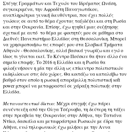
Στέγης Γραμμάτων και Τεχνών του Ιδρύματος Ωνάση,
συγκεκριμένα, την Αφροδίτη Παναγιωτάκου,
αναπληρώτρια γενική διευθύντρια, που έχει πολλές
γνώσεις σε αυτό το θέμα έχοντας ταξιδέψει και στη Ρωσία
και στην Ουκρανία. Επίσης, έχω ηγηθεί μιας συζήτησης
σχετικά με αυτό το θέμα με φοιτητές μου σε μάθημα στο
Διεθνές Πανεπιστήμιο Ελλάδας στη Θεσσαλονίκη. Μπορεί
να χρησιμοποιήσω τις επαφές μου στα Σλαβικά Τμήματα
Αθηνών - Θεσσαλονίκης, αλλά βασικά γνωρίζω και εγώ ο
ίδιος τι γίνεται εκεί. Το Κέντρο Πούσκιν θα ήταν άλλο ένα
σημείο επαφής. Το 2016 η Ελλάδα και η Ρωσία θα
φιλοξενήσουν η μία την άλλη ως επίκεντρο πολιτιστικών
εκδηλώσεων στις δύο χώρες. Θα κοιτάζω να καταλάβω τον
βαθμό στον οποίο η ρωσική απαράμιλλη πολιτιστική soft
power μπορεί να μεταφραστεί σε χάραξη πολιτικής στην
Ελλάδα.
Μεταναστευτικό δίκτυο:
Μέχρι στιγμής έχω πάρει
συνέντευξη από την Ολγα Τσέρνοβα, τη δεύτερη τη τάξει
στην πρεσβεία της Ουκρανίας στην Αθήνα, την Τατιάνα
Ντίκο, δασκάλα και μεταφράστρια Ρωσικών με έδρα την
Αθήνα, ενώ τηλεφωνικώς έχω μιλήσει με την Αννα