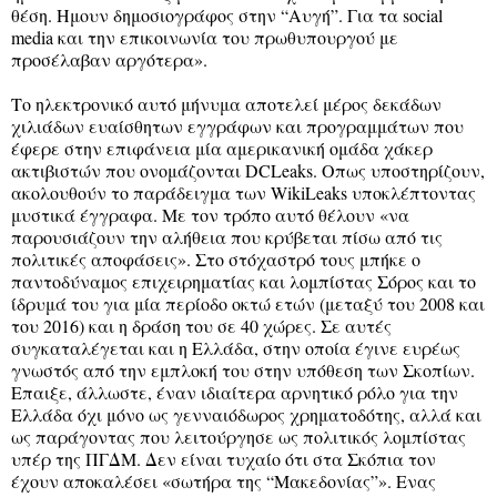
θέση. Ημουν δημοσιογράφος στην “Αυγή”. Για τα social
media και την επικοινωνία του πρωθυπουργού με
προσέλαβαν αργότερα».
Το ηλεκτρονικό αυτό μήνυμα αποτελεί μέρος δεκάδων
χιλιάδων ευαίσθητων εγγράφων και προγραμμάτων που
έφερε στην επιφάνεια μία αμερικανική ομάδα χάκερ
ακτιβιστών που ονομάζονται DCLeaks. Οπως υποστηρίζουν,
ακολουθούν το παράδειγμα των WikiLeaks υποκλέπτοντας
μυστικά έγγραφα. Με τον τρόπο αυτό θέλουν «να
παρουσιάζουν την αλήθεια που κρύβεται πίσω από τις
πολιτικές αποφάσεις». Στο στόχαστρό τους μπήκε ο
παντοδύναμος επιχειρηματίας και λομπίστας Σόρος και το
ίδρυμά του για μία περίοδο οκτώ ετών (μεταξύ του 2008 και
του 2016) και η δράση του σε 40 χώρες. Σε αυτές
συγκαταλέγεται και η Ελλάδα, στην οποία έγινε ευρέως
γνωστός από την εμπλοκή του στην υπόθεση των Σκοπίων.
Επαιξε, άλλωστε, έναν ιδιαίτερα αρνητικό ρόλο για την
Ελλάδα όχι μόνο ως γενναιόδωρος χρηματοδότης, αλλά και
ως παράγοντας που λειτούργησε ως πολιτικός λομπίστας
υπέρ της ΠΓΔΜ. Δεν είναι τυχαίο ότι στα Σκόπια τον
έχουν αποκαλέσει «σωτήρα της “Μακεδονίας”». Ενας