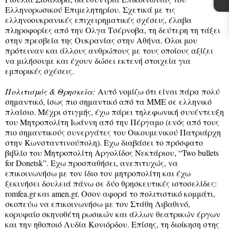
Ελληνορωσικού Επιμελητηρίου. Σχετικά με τις
ελληνοουκρανικές επιχειρηματικές σχέσεις, έλαβα
πληροφορίες από την Ολγα Τσέρνοβα, τη δεύτερη τη τάξει
στην πρεσβεία της Ουκρανίας στην Αθήνα. Ολοι μου
πρότειναν και άλλους ανθρώπους με τους οποίους αξίζει
να μιλήσουμε και έχουν δώσει εκτενή στοιχεία για
εμπορικές σχέσεις.
Πολιτισμός & Θρησκεία:
Αυτό νομίζω ότι είναι πάρα πολύ
σημαντικό, ίσως πιο σημαντικό από τα ΜΜΕ σε ελληνικό
πλαίσιο. Μέχρι στιγμής, έχω πάρει τηλεφωνική συνέντευξη
του Μητροπολίτη Ιωάννη από την Πέργαμο (ενός από τους
πιο σημαντικούς συνεργάτες του Οικουμενικού Πατριάρχη
στην Κωνσταντινούπολη). Εχω διαβάσει το πρόσφατο
βιβλίο του Μητροπολίτη Αργολίδος Νεκτάριου, “Two bullets
for Donetsk”. Εχω προσπαθήσει, ανεπιτυχώς, να
επικοινωνήσω με τον ίδιο τον μητροπολίτη και έχω
ξεκινήσει δουλειά πάνω σε δύο θρησκευτικές ιστοσελίδες:
romfea.gr και amen.gr. Οσον αφορά το πολιτιστικό κομμάτι,
σκοπεύω να επικοινωνήσω με τον Στάθη Λιβαθινό,
κορυφαίο σκηνοθέτη ρωσικών και άλλων θεατρικών έργων
και την ηθοποιό Λυδία Κονιόρδου. Επίσης, τη διοίκηση στης