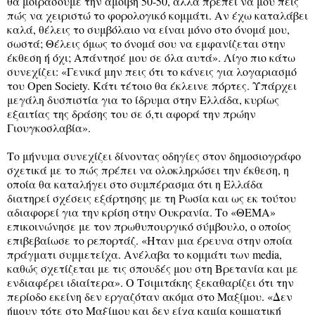
θα μοιράσουμε την αμοιβή 50-50, αλλά πρέπει να μου πεις
πώς να χειριστώ το φορολογικό κομμάτι. Αν έχω καταλάβει
καλά, θέλεις το συμβόλαιο να είναι μόνο στο όνομά μου,
σωστά; Θέλεις όμως το όνομά σου να εμφανίζεται στην
έκθεση ή όχι; Απάντησέ μου σε όλα αυτά». Λίγο πιο κάτω
συνεχίζει: «Γενικά μην πεις ότι το κάνεις για λογαριασμό
του Open Society. Κάτι τέτοιο θα έκλεινε πόρτες. Υπάρχει
μεγάλη δυσπιστία για το ίδρυμα στην Ελλάδα, κυρίως
εξαιτίας της δράσης του σε ό,τι αφορά την πρώην
Γιουγκοσλαβία».
Το μήνυμα συνεχίζει δίνοντας οδηγίες στον δημοσιογράφο
σχετικά με το πώς πρέπει να ολοκληρώσει την έκθεση, η
οποία θα καταλήγει στο συμπέρασμα ότι η Ελλάδα
διατηρεί σχέσεις εξάρτησης με τη Ρωσία και ως εκ τούτου
αδιαφορεί για την κρίση στην Ουκρανία. Το «ΘΕΜΑ»
επικοινώνησε με τον πρωθυπουργικό σύμβουλο, ο οποίος
επιβεβαίωσε το ρεπορτάζ. «Ηταν μια έρευνα στην οποία
πράγματι συμμετείχα. Ανέλαβα το κομμάτι των media,
καθώς σχετίζεται με τις σπουδές μου στη Βρετανία και με
ενδιαφέρει ιδιαίτερα». Ο Τσιμιτάκης ξεκαθαρίζει ότι την
περίοδο εκείνη δεν εργαζόταν ακόμα στο Μαξίμου. «Δεν
ήμουν τότε στο Μαξίμου και δεν είχα καμία κομματική