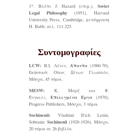
Soviet
1*.
Βλέπε J. Hazard (επιμ.),
Legal Philosophy
(1951), Harvard
University Press, Cambridge, μετάφραση
H. Babb, σελ. 111-225.
Συντομογραφίες
LCW:
Άπαντα
Β.Ι. Λένιν,
(1960-70),
Εκδοτικός Οίκος Ξένων Γλωσσών,
Μόσχα, 45 τόμοι.
MESW:
Κ. Μαρξ και Φ.
Επιλεγμένα Έργα
Ένγκελς,
(1970),
Progress Publishers, Μόσχα, 3 τόμοι.
Sochinenii:
Vladimir Il'ich Lenin,
Sochinenii
Sobranie
(1920-1926), Μόσχα,
20 τόμοι σε 26 βιβλία.