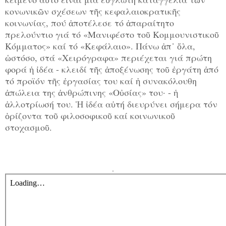
κονωνικῶν σχέσεων τῆς κεφαλαιοκρατικῆς
κοινωνίας, πού ἀποτέλεσε τό ἀπαραίτητο
πρελούντιο γιά τό «Μανιφέστο τοῦ Κομμουνιστικοῦ
Κόμματος» καί τό «Κεφάλαιο». Πάνω ἀπ᾿ ὅλα,
ὡστόσο, στά «Χειρόγραφα» περιέχεται γιά πρώτη
φορά ἡ ἰδέα - κλειδί τῆς ἀποξένωσης τοῦ ἐργάτη ἀπό
τό προϊόν τῆς ἐργασίας του καί ἡ συνακόλουθη
ἀπώλεια της ἀνθρώπινης «Οὐσίας» του· - ἡ
ἀλλοτρίωσή του. Ἡ ἰδέα αὐτή διευρύνει σήμερα τόν
ὁρίζοντα τοῦ φιλοσοφικοῦ καί κοινωνικοῦ
στοχασμοῦ.
.