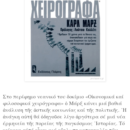
Στο περίφημο νεανικό του δοκίμιο «Οἰκονομικά καί
φιλοσοφικά χειρόγραφα» ὁ Μάρξ κάνει μιά βαθιά
ἀνάλυση τῆς ἀστικῆς κοινωνίας καί τῆς πολιτικῆς. ῾Η
ἀνάγκη αὐτή θά ὁδηγοῦσε λίγο ἀργότερα σέ μιά νέα
έρμηνεία τῆς πορείας τῆς παγκόσμιας ῾Ιστορίας. Τό
κείμενο αὐτό εἶναι μιά εὔγλωτη καταγγελία τῶν