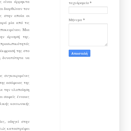
ς είναι άρρηκτα
ταχυδρομείο
*
αι διορθώναν τον
ς στην οποία οι
Μήνυμα
*
παρά μία από τις
υποκειμένου. Μια
ην άρνησή της.
ς προσωπικότητάς
 έκφρασή της στο
τη δυνατότητα να
ις συγκεκριμένες
 της ασάφειας της
νε την υλοποίηση
ι σαφείς έννοιες
λικής κοινωνικής
ες, οδηγεί στην
πλώς καταστρέφει