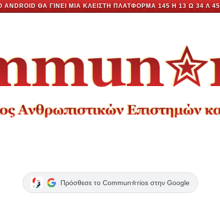
Ο ANDROID ΘΑ ΓΊΝΕΙ ΜΊΑ ΚΛΕΙΣΤΉ ΠΛΑΤΦΌΡΜΑ
145 Η 13 Ώ 34 Λ 45
Πρόσθεσε το Commun✮rios στην Google