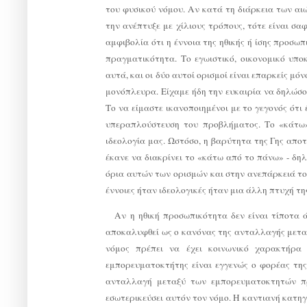
του φυσικού νόμου. Αν κατά τη διάρκεια των αι
την ανέπτυξε με χίλιους τρόπους, τότε είναι σα
αμφιβολία ότι η έννοια της ηθικής ή ίσης προσω
πραγματικότητα. Το εγωιστικό, οικονομικό υπο
αυτά, και οι δύο αυτοί ορισμοί είναι επαρκείς μ
μονόπλευρα. Είχαμε ήδη την ευκαιρία να δηλώσου
Το να είμαστε ικανοποιημένοι με το γεγονός ότι 
υπεραπλούστευση του προβλήματος. Το «κάτω»
ιδεολογία μας. Ωστόσο, η βαρύτητα της Γης απ
έκανε να διακρίνει το «κάτω από το πάνω» - δη
όρια αυτών των ορισμών και στην ανεπάρκειά το
έννοιες ήταν ιδεολογικές ήταν μια άλλη πτυχή τη
Αν η ηθική προσωπικότητα δεν είναι τίποτα 
αποκαλυφθεί ως ο κανόνας της ανταλλαγής μετα
νόμος πρέπει να έχει κοινωνικό χαρακτήρα 
εμπορευματοκτήτης είναι εγγενώς ο φορέας της 
ανταλλαγή μεταξύ των εμπορευματοκτητών πρ
εσωτερικεύσει αυτόν τον νόμο. Η καντιανή κατηγ