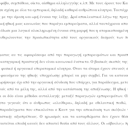
- φόβο, συμπάθεια, οίκτο, αίσθημα αλληλεγγύης κ.λπ. Με τους όρους του Κα
κό σε σχέση με όλα τα εμπειρικά, δηλαδή καθαρά ανθρώπινα κίνητρα. Ταυτόχ
ις με την άμεση και ωμή έννοια της λέξης. Δρά αποκλειστικά λόγω της πρα
πική ηθική μιας κοινωνίας που παράγει εμπορεύματα, αλλά ταυτόχρονα απο
τ έδωσε μια λογικά ολοκληρωμένη έννοια στη μορφή που η ατομικοποιημένη
ευθερώνοντας την προσωπικότητα από τους οργανικούς δεσμούς των π
νοήματος αν τις αφαιρέσουμε από την παραγωγή εμπορευμάτων και προσπ
κατηγορική προσταγή δεν είναι κοινωνικό ένστικτο. Ο βασικός σκοπός της
α φυσικό ή οργανικό υπερατομικό κίνητρο. Όταν τα άτομα έχουν στενούς 
 φαινόμενο της ηθικής υποχρέωσης μπορεί να μην συμβεί. Για να καταν
ωρήσουμε όχι από την οργανική σύνδεση που υπάρχει, για παράδειγμα, μετ
ενός από τα μέλη της, αλλά από την κατάσταση της αποξένωσης. Η ηθική 
ι οι δύο είναι μέθοδοι ανταλλαγής μεταξύ παραγωγών εμπορευμάτων. Ό
το γεγονός ότι ο άνθρωπος «ελεύθερα», δηλαδή με εθελοντική πειθώ, 
 παραδείγματα που επικαλείται ο Καντ για την απεικόνιση των σκέψεών τ
στικής αξιοπρέπειας. Ο ηρωισμός και τα κατορθώματα δεν έχουν θέσ
ιτείται επειδή κανείς δεν απαιτεί θυσία από τους άλλους. Οι «άβουλες» π