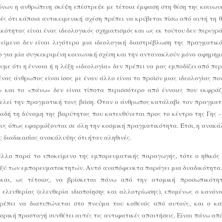
ώνων η ανθρώπινη σκέψη επέστρεψε με τέτοια έμφαση στη θέση της κοινωνι
φές ότι κάποια αντικειμενική σχέση πρέπει να κρύβεται πίσω από αυτή τη 
πικότητας είναι ένας ιδεολογικός σχηματισμός και ως εκ τούτου δεν περιγ
κείμενο δεν είναι λιγότερο μια ιδεολογική διαστρέβλωση της πραγματικ
όνο για μία συγκεκριμένη κοινωνική σχέση και την αντανακλούν μόνο αφηρη
με ότι η έννοια ή η λέξη «ιδεολογία» δεν πρέπει να μας εμποδίζει από πε
ένας άνθρωπος είναι ίσος με έναν άλλο είναι το προϊόν μιας ιδεολογίας π
 και το «πάνω» δεν είναι τίποτα περισσότερο από έννοιες που εκφράζ
οτελεί την πραγματική τους βάση. Όταν ο άνθρωπος κατάλαβε τον πραγματ
λαδή τη δύναμη της βαρύτητας που κατευθύνεται προς το κέντρο της Γης -
υς όπως εφαρμόζονται σε όλη την κοσμική πραγματικότητα. Έτσι, η ανακάλ
ς διαδικασίας ανακάλυψης ότι ήταν αληθινές.
άλλο παρά το υποκείμενο της εμπορευματικής παραγωγής, τότε ο ηθικός
ξύ των εμπορευματοκτητών. Αυτό αναπόφευκτα παράγει μια δυαδικότητα.
και, ως τέτοιος, να βρίσκεται πάνω από την ατομική προσωπικότη
ελευθερίας (ελευθερία ιδιοποίησης και αλλοτρίωσης), επομένως ο κανόνα
έπει να διατυπώνεται στο πνεύμα του καθενός από αυτούς, και ο κα
ορική προσταγή συνθέτει αυτές τις αντιφατικές απαιτήσεις. Είναι πάνω απ