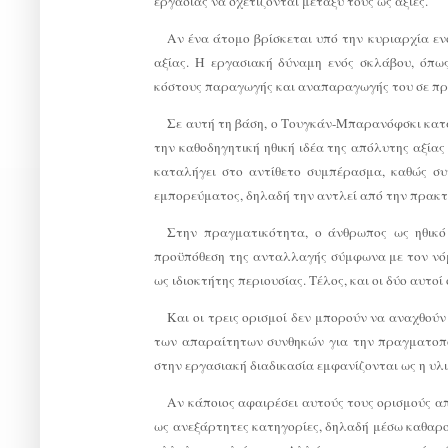
εργασίας να σχετίζονται μεταξύ τους ως αξίες.
Αν ένα άτομο βρίσκεται υπό την κυριαρχία ενό
αξίας. Η εργασιακή δύναμη ενός σκλάβου, όπω
κόστους παραγωγής και αναπαραγωγής του σε πρ
Σε αυτή τη βάση, ο Τουγκάν-Μπαρανόφσκι κατα
την καθοδηγητική ηθική ιδέα της απόλυτης αξία
καταλήγει στο αντίθετο συμπέρασμα, καθώς συ
εμπορεύματος, δηλαδή την αντλεί από την πρακτ
Στην πραγματικότητα, ο άνθρωπος ως ηθικό 
προϋπόθεση της ανταλλαγής σύμφωνα με τον νόμ
ως ιδιοκτήτης περιουσίας. Τέλος, και οι δύο αυτο
Και οι τρεις ορισμοί δεν μπορούν να αναχθούν
των απαραίτητων συνθηκών για την πραγματοποί
στην εργασιακή διαδικασία εμφανίζονται ως η υ
Αν κάποιος αφαιρέσει αυτούς τους ορισμούς α
ως ανεξάρτητες κατηγορίες, δηλαδή μέσω καθαρ