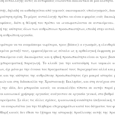
η ανταλλαγής αυτές οι αντιφάσεις ενώνονται διαλεκτικά σε μια ολότητα.
στής, δηλαδή να καθοδηγείται από γυμνούς οικονομικούς υπολογισμούς, δια
αραίτητη σχέση. Το μέρος ανταλλαγής πρέπει να είναι ο φορέας ενός δικαι
φάσεις, διότι η θέλησή του πρέπει να «ενσωματώνεται σε αντικείμενα».
χή της ισότητας όλων των ανθρώπινων προσωπικοτήτων, επειδή στην ανταλ
νη ανθρώπινη εργασία.
τιμότερο να τα ονομάσουμε νωρίτερα, τρεις βάσεις): ο εγωισμός, η ελευθερ
δεμένα μεταξύ τους, εμφανιζόμενα ως σύνολο ως η ορθολογική έκφραση μι
υποκείμενο ενός δικαιώματος και η ηθική προσωπικότητα είναι οι τρεις βα
 εμπορευματική παραγωγή. Το κλειδί για την κατανόηση των νομικών κ
ν, όχι μόνο με την έννοια του πραγματικού τους περιεχομένου αλλά και μ
ίας και της ισότητας της ανθρώπινης προσωπικότητας έχει μακρά ιστορία: 
κών και στη διδασκαλία της Χριστιανικής Εκκλησίας, και στη συνέχεια στ
τή την ιδέα, δεν μπορούσε κανείς να ανακαλύψει τίποτα σε αυτήν παρά
ποι κοινωνικά χρήσιμης εργασίας ανάγονταν σε εργασία γενικά, στο βαθμό
εύματα. Σε όλες τις άλλες σχέσεις, η κοινωνική ανισότητα (σεξουαλική, τα
ι να αναρωτιέται για την πληθώρα επιχειρημάτων κατά του δόγματος του φ
ν Μαρξ κανείς δεν έθεσε το ζήτημα της ιστορικής προέλευσης αυτής της π