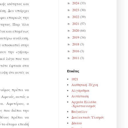
2024
(33)
κής ισότητας και
►
2023
(30)
θέση. Δεν υπάρχει
►
2022
(39)
ράφει επαρκώς την
►
2021
(57)
ότητας. Παρ 'όλα
►
2020
(64)
μένα και επομένως
►
2019
(34)
ραιτέρω ανάλυση.
►
2018
(3)
ου αποσκοπεί στην
►
2016
(3)
ουν την «γήινη»
►
2011
(3)
ικό λόγο που τον
►
 τότε έφτασε στα
Ετικέτες
υψη ότι αυτές οι
1821
Αισθητική -Τέχνη
 νόμος πρέπει να
Αλγόριθμοι
Αντίσταση
 Αφενός, αυτός ο
Αρχαία Ελλάδα
τα. Αφετέρου, ο
-Χριστιανισμός
ς που διέπει την
Βαζιούλιν
θένας πρέπει να
Διαλεκτικός Υλισμός
Δίκαιο
ό το άτομο επειδή