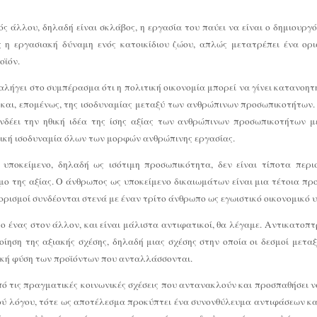
ς άλλου, δηλαδή είναι σκλάβος, η εργασία του παύει να είναι ο δημιουργό
ς η εργασιακή δύναμη ενός κατοικίδιου ζώου, απλώς μετατρέπει ένα ορ
οϊόν.
λήγει στο συμπέρασμα ότι η πολιτική οικονομία μπορεί να γίνει κατανοητ
ς και, επομένως, της ισοδυναμίας μεταξύ των ανθρώπινων προσωπικοτήτων.
νδέει την ηθική ιδέα της ίσης αξίας των ανθρώπινων προσωπικοτήτων μ
ική ισοδυναμία όλων των μορφών ανθρώπινης εργασίας.
υποκείμενο, δηλαδή ως ισότιμη προσωπικότητα, δεν είναι τίποτα περι
ο της αξίας. Ο άνθρωπος ως υποκείμενο δικαιωμάτων είναι μια τέτοια πρ
ί ορισμοί συνδέονται στενά με έναν τρίτο άνθρωπο ως εγωιστικό οικονομικό 
 ο ένας στον άλλον, και είναι μάλιστα αντιφατικοί, θα λέγαμε. Αντικατοπ
ηση της αξιακής σχέσης, δηλαδή μιας σχέσης στην οποία οι δεσμοί μετ
λική φύση των προϊόντων που ανταλλάσσονται.
πό τις πραγματικές κοινωνικές σχέσεις που αντανακλούν και προσπαθήσει ν
ού λόγου, τότε ως αποτέλεσμα προκύπτει ένα συνονθύλευμα αντιφάσεων κ