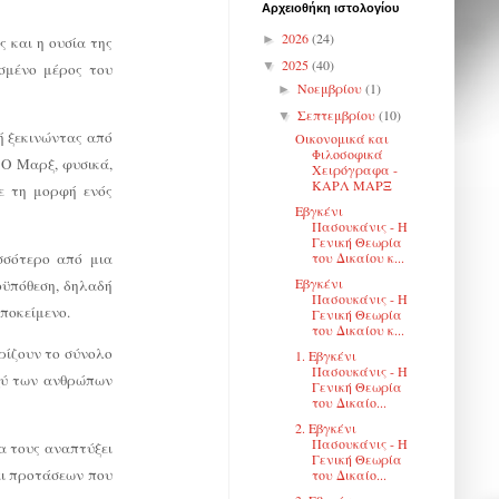
Αρχειοθήκη ιστολογίου
2026
(24)
►
ς και η ουσία της
2025
(40)
▼
ισμένο μέρος του
Νοεμβρίου
(1)
►
Σεπτεμβρίου
(10)
▼
ή ξεκινώντας από
Οικονομικά και
Φιλοσοφικά
 Ο Μαρξ, φυσικά,
Χειρόγραφα -
ΚΑΡΛ ΜΑΡΞ
ε τη μορφή ενός
Εβγκένι
Πασουκάνις - Η
Γενική Θεωρία
σσότερο από μια
του Δικαίου κ...
Εβγκένι
οϋπόθεση, δηλαδή
Πασουκάνις - Η
υποκείμενο.
Γενική Θεωρία
του Δικαίου κ...
τρίζουν το σύνολο
1. Εβγκένι
Πασουκάνις - Η
αξύ των ανθρώπων
Γενική Θεωρία
του Δικαίο...
2. Εβγκένι
Πασουκάνις - Η
α τους αναπτύξει
Γενική Θεωρία
αι προτάσεων που
του Δικαίο...