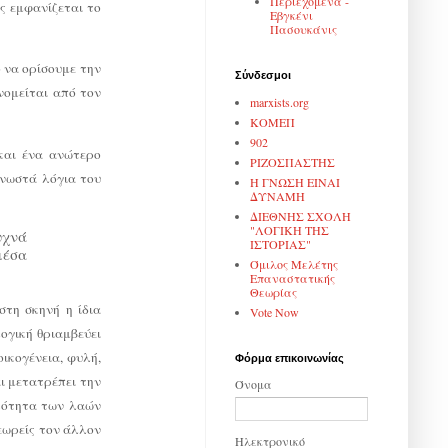
Περιεχόμενα -
ς εμφανίζεται το
Εβγκένι
Πασουκάνις
 να ορίσουμε την
Σύνδεσμοι
νομείται από τον
marxists.org
ΚΟΜΕΠ
902
και ένα ανώτερο
ΡΙΖΟΣΠΑΣΤΗΣ
γνωστά λόγια του
Η ΓΝΩΣΗ ΕΙΝΑΙ
ΔΥΝΑΜΗ
ΔΙΕΘΝΗΣ ΣΧΟΛΗ
"ΛΟΓΙΚΗ ΤΗΣ
υχνά
ΙΣΤΟΡΙΑΣ"
μέσα
Όμιλος Μελέτης
Επαναστατικής
Θεωρίας
στη σκηνή η ίδια
Vote Now
ογική θριαμβεύει
ικογένεια, φυλή,
Φόρμα επικοινωνίας
ι μετατρέπει την
Όνομα
κότητα των λαών
εωρείς τον άλλον
Ηλεκτρονικό