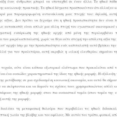
άξη ένας άνθρωπος μπορεί να υποταχθεί σε έναν άλλο. Το ηθικό πάθο
της κοινωνικής πρακτικής. Τα ηθικά δόγματα προσποιούνταν ότι άλλαζαν κ
αρά μια παραμορφωμένη αντανάκλαση μιας πτυχής του: δηλαδή, αυτή
ς αξίας. Δεν πρέπει να ξεχνάμε ότι η ηθική προσωπικότητα δεν είναι 
ως αυτοσκοπός είναι απλώς μια άλλη πτυχή του εγωιστικού οικονομικού 
ματική ενσάρκωση της ηθικής αρχής από μόνη της περιλαμβάνει τ
 τον μικρό καπιταλιστή, χωρίς να θίγει ούτε στιγμή την απόλυτη αξία τη
ατ' αρχήν ίση» με την προσωπικότητα ενός καπιταλιστή· αυτό βρίσκει την
Αλλά για τον προλετάριο, αυτή ακριβώς η «υλική ελευθερία» σημαίνει 
 τυχαία, ούτε είναι κάποιο εξωτερικό ελάττωμα που προκαλείται από τ
ναι ένα ουσιώδες χαρακτηριστικό της ίδιας της ηθικής μορφής. Η εξάλειψη
ης μετάβασης σε μια σχεδιασμένη κοινωνική οικονομία, και αυτό θα σήμαι
 να σκέφτονται και να δομούν τις σχέσεις τους χρησιμοποιώντας απλές κα
σάφειας της ηθικής μορφής στον πιο ουσιαστικό τομέα (στον τομέα της υ
 αυτής της μορφής.
διαλύσει τη μεταφυσική θολούρα που περιβάλλει τις ηθικές διδασκαλί
οπτική γωνία της βλάβης και του οφέλους. Με αυτόν τον τρόπο, φυσικά, α