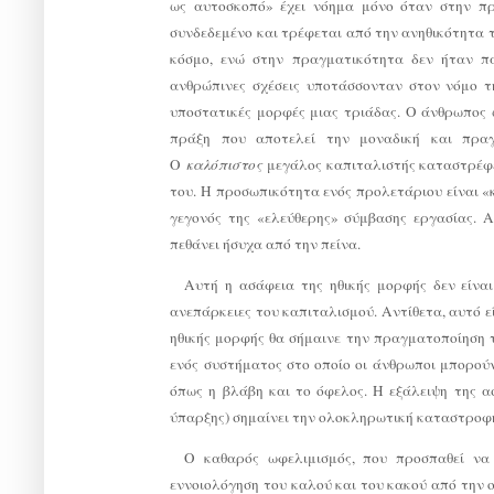
ως αυτοσκοπό» έχει νόημα μόνο όταν στην πρ
συνδεδεμένο και τρέφεται από την ανηθικότητα 
κόσμο, ενώ στην πραγματικότητα δεν ήταν π
ανθρώπινες σχέσεις υποτάσσονταν στον νόμο τη
υποστατικές μορφές μιας τριάδας. Ο άνθρωπος 
πράξη που αποτελεί την μοναδική και πραγ
Ο
καλόπιστος
μεγάλος καπιταλιστής καταστρέφει
του. Η προσωπικότητα ενός προλετάριου είναι «κ
γεγονός της «ελεύθερης» σύμβασης εργασίας. 
πεθάνει ήσυχα από την πείνα.
Αυτή η ασάφεια της ηθικής μορφής δεν είναι
ανεπάρκειες του καπιταλισμού. Αντίθετα, αυτό εί
ηθικής μορφής θα σήμαινε την πραγματοποίηση τ
ενός συστήματος στο οποίο οι άνθρωποι μπορούν
όπως η βλάβη και το όφελος. Η εξάλειψη της α
ύπαρξης) σημαίνει την ολοκληρωτική καταστροφή
Ο καθαρός ωφελιμισμός, που προσπαθεί να 
εννοιολόγηση του καλού και του κακού από την 