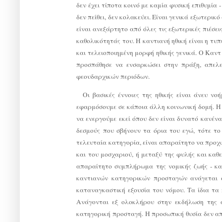
δεν έχει τίποτα κοινό με καμία φυσική επιθυμία 
δεν πείθει, δεν κολακεύει. Είναι γενικά εξωτερι
είναι ανεξάρτητο από όλες τις εξωτερικές πιέσε
καθολικότητάς του. Η καντιανή ηθική είναι η τυ
και τελειοποιημένη μορφή ηθικής γενικά. Ο Καν
προσπάθησε να ενσαρκώσει στην πράξη, απελ
φεουδαρχικών περιόδων.
Οι βασικές έννοιες της ηθικής είναι άνευ 
εφαρμόσουμε σε κάποια άλλη κοινωνική δομή. Η 
να ενεργούμε εκεί όπου δεν είναι δυνατό κανέν
δεσμούς που σβήνουν τα όρια του εγώ, τότε το
τελευταία κατηγορία, είναι απαραίτητο να προχ
και του μοσχαριού, ή μεταξύ της φυλής και καθ
απαραίτητο συμπλήρωμα της νομικής ζωής - κα
καντιανών κατηγορικών προσταγών ανάγεται σ
καταναγκαστική εξουσία του νόμου. Τα ίδια τα
Ανάγονται εξ ολοκλήρου στην εκδήλωση της α
κατηγορική προσταγή. Η προσωπική θυσία δεν απα