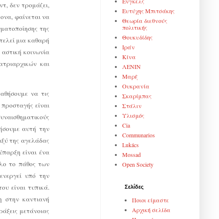
Ενγκελς
ντ, δεν τρομάζει,
Ευτύχης Μπιτσάκης
ρονα, φαίνεται να
Θεωρία διεθνούς
πολιτικής
γματοποίησης της
Θουκυδίδης
τελεί μια καθαρή
Ιράν
 αστική κοινωνία
Κίνα
ατριαρχικών και
ΛΕΝΙΝ
Μαρξ
Ουκρανία
αθήσουμε να τις
Σκαρίμπας
 προσταγής είναι
Στάλιν
Υλισμός
συναισθηματικούς
Cia
οήσουμε αυτή την
Communarios
αξύ της αγελάδας
Lukács
ύπαρξη είναι ένα
Mossad
λο το πάθος των
Open Society
ενεργεί υπό την
ου είναι τυπικά.
Σελίδες
η στην καντιανή
Ποιοι είμαστε
Αρχική σελίδα
ράξεις μετάνοιας