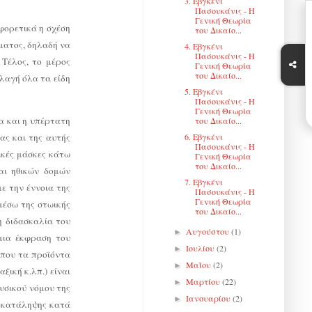
3. Εβγκένι
Πασουκάνις - Η
Γενική Θεωρία
φορετικά η σχέση
του Δικαίο...
ώματος, δηλαδή να
4. Εβγκένι
Πασουκάνις - Η
 Τέλος, το μέρος
Γενική Θεωρία
του Δικαίο...
λαγή όλα τα είδη
5. Εβγκένι
Πασουκάνις - Η
Γενική Θεωρία
ία και η υπέρτατη
του Δικαίο...
ας και της αυτής
6. Εβγκένι
Πασουκάνις - Η
σικές μάσκες κάτω
Γενική Θεωρία
του Δικαίο...
αι ηθικών δομών
7. Εβγκένι
ε την έννοια της
Πασουκάνις - Η
Γενική Θεωρία
μέσω της στωικής
του Δικαίο...
η διδασκαλία του
Αυγούστου
(1)
►
 μια έκφραση του
Ιουλίου
(2)
►
 που τα προϊόντα
Μαΐου
(2)
►
ξική κ.λπ.) είναι
Μαρτίου
(22)
►
υσικού νόμου της
Ιανουαρίου
(2)
►
ροκατάληψης κατά