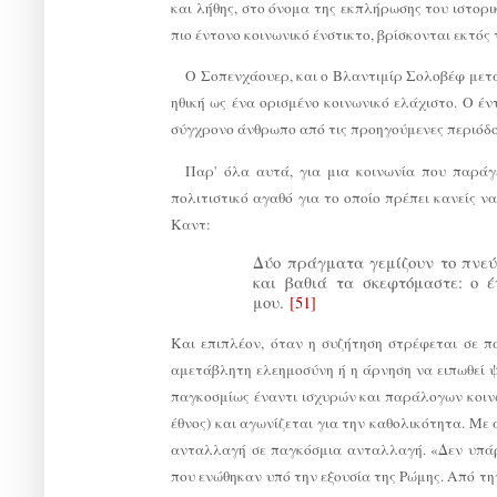
και λήθης, στο όνομα της εκπλήρωσης του ιστορι
πιο έντονο κοινωνικό ένστικτο, βρίσκονται εκτός 
Ο Σοπενχάουερ, και ο Βλαντιμίρ Σολοβέφ μετά 
ηθική ως ένα ορισμένο κοινωνικό ελάχιστο. Ο έν
σύγχρονο άνθρωπο από τις προηγούμενες περιόδου
Παρ' όλα αυτά, για μια κοινωνία που παράγ
πολιτιστικό αγαθό για το οποίο πρέπει κανείς ν
Καντ:
Δύο πράγματα γεμίζουν το πνεύ
και βαθιά τα σκεφτόμαστε: ο 
μου.
[51]
Και επιπλέον, όταν η συζήτηση στρέφεται σε π
αμετάβλητη ελεημοσύνη ή η άρνηση να ειπωθεί ψ
παγκοσμίως έναντι ισχυρών και παράλογων κοινω
έθνος) και αγωνίζεται για την καθολικότητα. Με
ανταλλαγή σε παγκόσμια ανταλλαγή. «Δεν υπάρ
που ενώθηκαν υπό την εξουσία της Ρώμης. Από τη