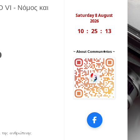
 VI - Νόμος και
Saturday 8 August
2026
10
:
25
:
14
ο
~ About Commun✮rios ~
α της ανθρώπινης