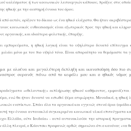
κού καλέσματος ή των κοινωνικών λειτουργιών κάποιου, πράξεις στις οποίε
της ηθικής με την αυστηρή έννοια του όρου.
από αυτόν, ορίζουν το δίκαιο ως ένα ηθικό ελάχιστο. Θα ήταν ακριβέστερο
τονος κοινωνικός ενθουσιασμός είναι εξωτερικός προς την ηθική και κληρο
ς οργανικής, και ιδιαίτερα φυλετικής, ύπαρξης.
ει εμπορεύματα, η ηθική λογική είναι το υψηλότερο δυνατό επίτευγμα 
α μιλάει μόνο με τον πιο υψηλό τόνο. Είναι απαραίτητο να θυμόμαστε τα 
μα με ολοένα και μεγαλύτερη έκπληξη και ικανοποίηση όσο πιο σ
έναστρος ουρανός πάνω από το κεφάλι μου και ο ηθικός νόμος 
αραδείγματα «εθελοντικής» εκπλήρωσης ηθικού καθήκοντος, εμφανίζεται 
έμα, ενώ θα ήταν δυνατό να ειπωθεί ψέμα ατιμώρητα. Μοναδικά, η ηθική λ
νικών ενστίκτων. Σπάει όλα τα οργανικά και εγγενώς στενά όρια (ομάδα-ο
 αυτή την έννοια αντανακλά συγκεκριμένα κοινωνικά υλικά επιτεύγματα κα
χει Ελλάδα, ούτε Ιουδαία» - αυτό αντανακλούσε την ιστορική πραγματι
ν άλλη πλευρά, ο Κάουτσκι προφανώς ορθώς σημειώνει ότι ο κανόνας «να θ