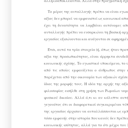
αλληλοαποκλείονται. Αλλά στην πραγματική σχέσ
Το μέρος της ανταλλαγής πρέπει να είναι εγωι
αξίας δεν μπορεί να εμφανιστεί ως κοινωνικά απ
έχει τη δυνατότητα να λαμβάνει αυτόνομες απο
ανταλλαγής πρέπει να ενσαρκώνει τη βασική αρ
εργασίας εξισώνονται και ανάγονται σε αφηρημέ
Έτσι, αυτά τα τρία στοιχεία (ή, όπως ήταν προ
αξία της προσωπικότητας, είναι άρρηκτα συνδε
κοινωνικής σχέσης. Το εγωιστικό υποκείμενο, το 
από τις οποίες εμφανίζεται ο άνθρωπος στην
παρέχεται από την οικονομία των αξιακών σχέσεω
ίδιας της μορφής τους. Η ιδέα της αρχής της αξ
φιλοσοφίας εισήλθε στη χρήση των Ρωμαίων νομι
φυσικού δικαίου. Αλλά ό,τι κι αν κάλυπτε αυ
γεγονότος ότι οι διαφορετικοί συγκεκριμένοι τύ
της εργασίας άρχισαν να ανταλλάσσονται ως εμπορ
τόσο εμφανής στην ιστορία που κανείς δεν πρέπε
κοινωνικής ισότητας, αλλά για το ότι μέχρι το